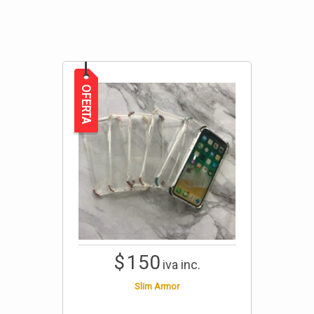
OFERTA
$
150
iva inc.
Slim Armor