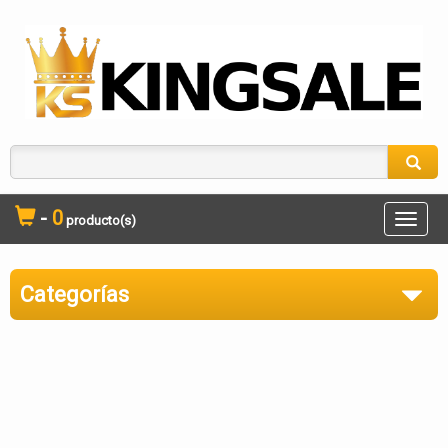
-
0
producto(s)
Toggle
naviga
Categorías